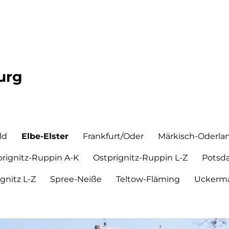
urg
ld
Elbe-Elster
Frankfurt/Oder
Märkisch-Oderla
prignitz-Ruppin A-K
Ostprignitz-Ruppin L-Z
Potsd
ignitz L-Z
Spree-Neiße
Teltow-Fläming
Uckerma