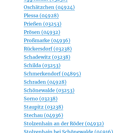
Oschätzchen (04924)
Plessa (04928)
Prießen (03253)
Prösen (04932)
Proßmarke (04936)
Rückersdorf (03238)
Schadewitz (03238)
Schilda (03253)
Schmerkendorf (04895)
Schraden (04928)
Schönewalde (03253)
Sorno (03238)
Staupitz (03238)
Stechau (04936)
Stolzenhain an der Röder (04932)
Stolzenhain bei Schönewalde (04916)