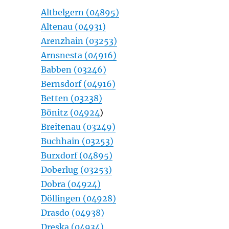
Altbelgern (04895)
Altenau (04931)
Arenzhain (03253)
Arnsnesta (04916)
Babben (03246)
Bernsdorf (04916)
Betten (03238)
Bönitz (04924
)
Breitenau (03249)
Buchhain (03253)
Burxdorf (04895)
Doberlug (03253)
Dobra (04924)
Döllingen (04928)
Drasdo (04938)
Dreska (04934)