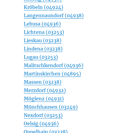
Kröbeln (04924)
Langennaundorf (04938)
Lebusa (04936)
Lichtena (03253)
Lieskau (03238)
Lindena (03238)
Lugau (03253)
Malitschkendorf (04936)
Martinskirchen (04895)
Massen (03238)
Merzdorf (04932)
Möglenz (04931)
Münchhausen (03249)
Nexdorf (03253)
Oelsig (04936)
Oppelhain (03238)