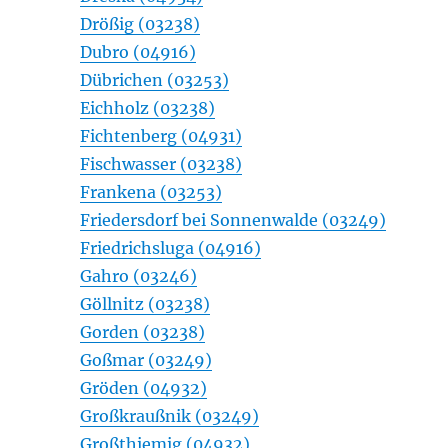
Drößig (03238)
Dubro (04916)
Dübrichen (03253)
Eichholz (03238)
Fichtenberg (04931)
Fischwasser (03238)
Frankena (03253)
Friedersdorf bei Sonnenwalde (03249)
Friedrichsluga (04916)
Gahro (03246)
Göllnitz (03238)
Gorden (03238)
Goßmar (03249)
Gröden (04932)
Großkraußnik (03249)
Großthiemig (04932)