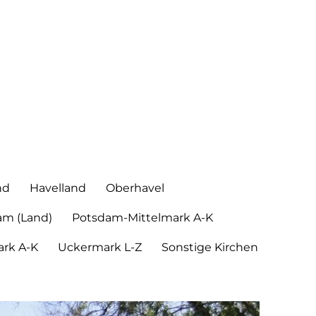
nd
Havelland
Oberhavel
am (Land)
Potsdam-Mittelmark A-K
rk A-K
Uckermark L-Z
Sonstige Kirchen