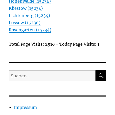
Hohenwalde (15234)
Kliestow (15234)
Lichtenberg (15234)
Lossow (15236)
Rosengarten (15234)
Total Page Visits: 2510 - Today Page Visits: 1
SU
Suchen
nach:
Impressum