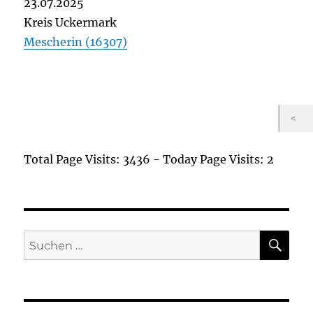
23.07.2025
Kreis Uckermark
Mescherin (16307)
Total Page Visits: 3436 - Today Page Visits: 2
SU
Suchen
nach: