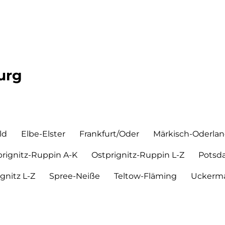
urg
ld
Elbe-Elster
Frankfurt/Oder
Märkisch-Oderla
prignitz-Ruppin A-K
Ostprignitz-Ruppin L-Z
Potsd
ignitz L-Z
Spree-Neiße
Teltow-Fläming
Uckerma