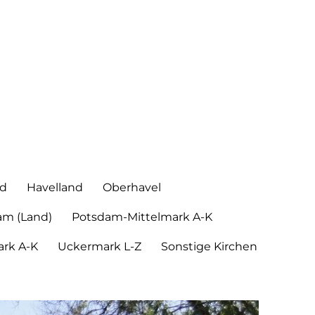
nd
Havelland
Oberhavel
am (Land)
Potsdam-Mittelmark A-K
rk A-K
Uckermark L-Z
Sonstige Kirchen