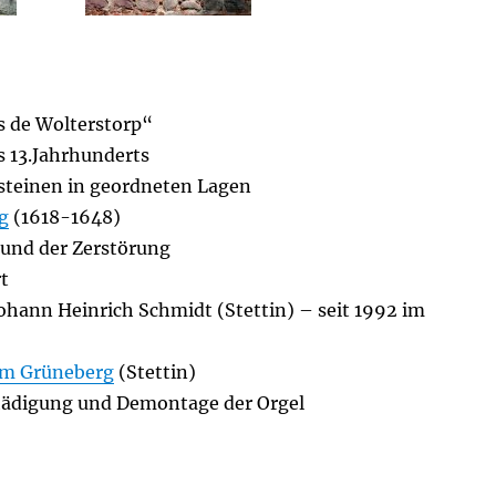
s de Wolterstorp“
s 13.Jahrhunderts
teinen in geordneten Lagen
g
(1618-1648)
rund der Zerstörung
t
Johann Heinrich Schmidt (Stettin) – seit 1992 im
im Grüneberg
(Stettin)
chädigung und Demontage der Orgel