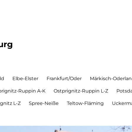
urg
ld
Elbe-Elster
Frankfurt/Oder
Märkisch-Oderla
prignitz-Ruppin A-K
Ostprignitz-Ruppin L-Z
Potsd
ignitz L-Z
Spree-Neiße
Teltow-Fläming
Uckerma