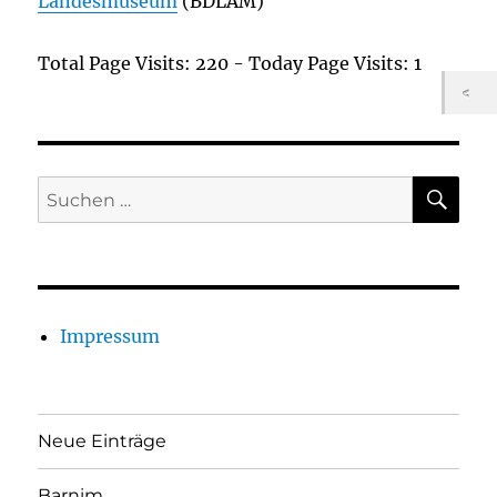
Landesmuseum
(BDLAM)
Total Page Visits: 220 - Today Page Visits: 1
SU
Suchen
nach:
Impressum
Neue Einträge
Barnim