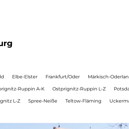
urg
ld
Elbe-Elster
Frankfurt/Oder
Märkisch-Oderla
prignitz-Ruppin A-K
Ostprignitz-Ruppin L-Z
Potsd
ignitz L-Z
Spree-Neiße
Teltow-Fläming
Uckerma