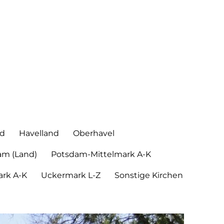
nd
Havelland
Oberhavel
am (Land)
Potsdam-Mittelmark A-K
rk A-K
Uckermark L-Z
Sonstige Kirchen