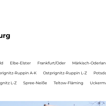
urg
ld
Elbe-Elster
Frankfurt/Oder
Märkisch-Oderla
prignitz-Ruppin A-K
Ostprignitz-Ruppin L-Z
Potsd
ignitz L-Z
Spree-Neiße
Teltow-Fläming
Uckerma