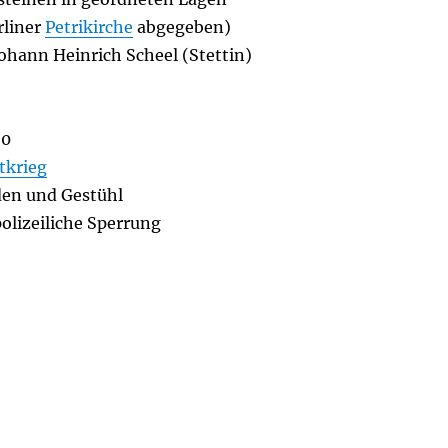
rliner
Petrikirche
abgegeben)
Johann Heinrich Scheel (Stettin)
20
tkrieg
den und Gestühl
olizeiliche Sperrung