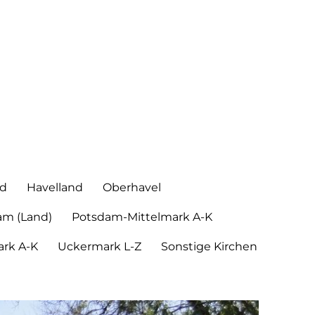
nd
Havelland
Oberhavel
am (Land)
Potsdam-Mittelmark A-K
rk A-K
Uckermark L-Z
Sonstige Kirchen