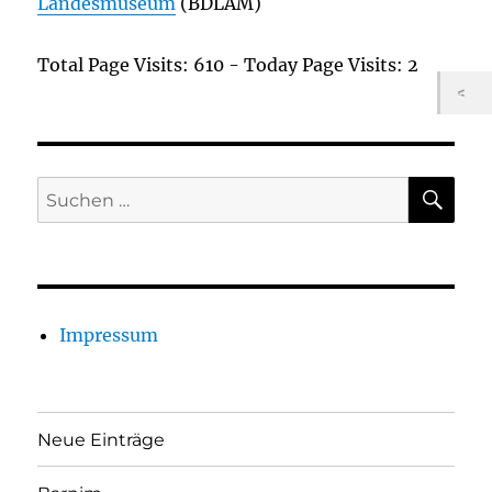
Landesmuseum
(BDLAM)
Total Page Visits: 610 - Today Page Visits: 2
SU
Suchen
nach:
Impressum
Neue Einträge