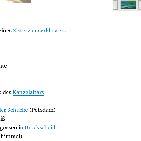
eines
Zisterzienserklosters
ite
u des
Kanzelaltars
der Schucke
(Potsdam)
iß
egossen in
Brockscheid
enhimmel)