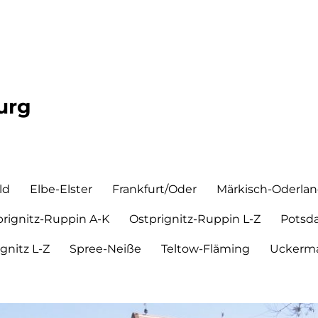
urg
ld
Elbe-Elster
Frankfurt/Oder
Märkisch-Oderla
prignitz-Ruppin A-K
Ostprignitz-Ruppin L-Z
Potsd
ignitz L-Z
Spree-Neiße
Teltow-Fläming
Uckerma