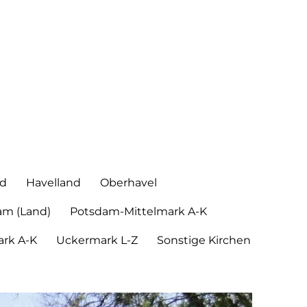
nd
Havelland
Oberhavel
am (Land)
Potsdam-Mittelmark A-K
rk A-K
Uckermark L-Z
Sonstige Kirchen