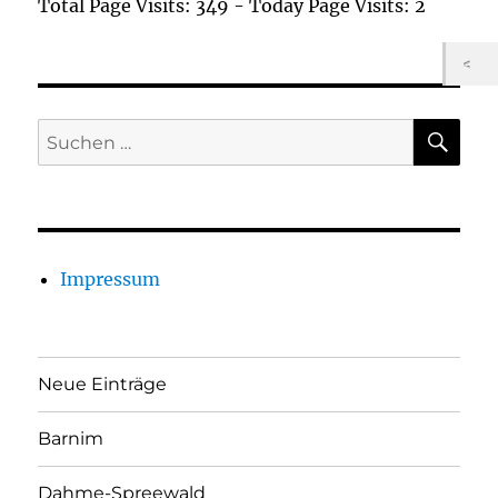
Total Page Visits: 349 - Today Page Visits: 2
SU
Suchen
nach:
Impressum
Neue Einträge
Barnim
Dahme-Spreewald