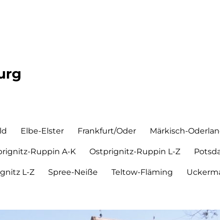
urg
ld
Elbe-Elster
Frankfurt/Oder
Märkisch-Oderla
prignitz-Ruppin A-K
Ostprignitz-Ruppin L-Z
Potsd
ignitz L-Z
Spree-Neiße
Teltow-Fläming
Uckerma