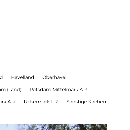
nd
Havelland
Oberhavel
am (Land)
Potsdam-Mittelmark A-K
rk A-K
Uckermark L-Z
Sonstige Kirchen