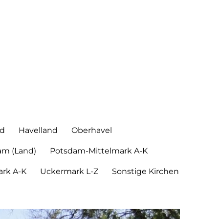
nd
Havelland
Oberhavel
am (Land)
Potsdam-Mittelmark A-K
rk A-K
Uckermark L-Z
Sonstige Kirchen