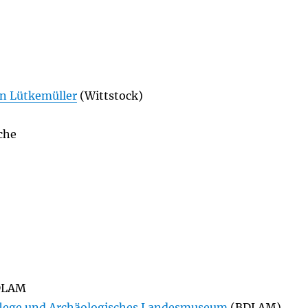
n Lütkemüller
(Wittstock)
che
DLAM
lege und Archäologisches Landesmuseum
(BDLAM)