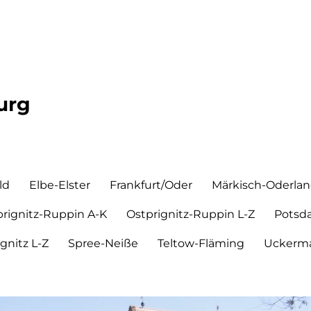
urg
ld
Elbe-Elster
Frankfurt/Oder
Märkisch-Oderla
prignitz-Ruppin A-K
Ostprignitz-Ruppin L-Z
Potsd
ignitz L-Z
Spree-Neiße
Teltow-Fläming
Uckerma