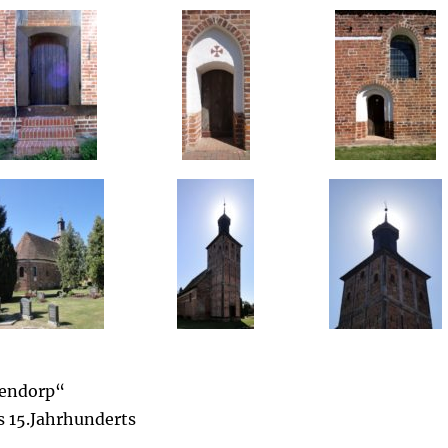
bendorp“
es 15.Jahrhunderts
)