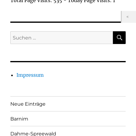
Total Page Visits: 535 - Today Page Visits: 1
SU
Suchen
nach:
Impressum
Neue Einträge
Barnim
Dahme-Spreewald