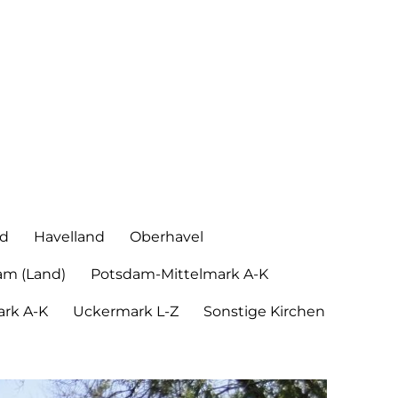
nd
Havelland
Oberhavel
am (Land)
Potsdam-Mittelmark A-K
rk A-K
Uckermark L-Z
Sonstige Kirchen