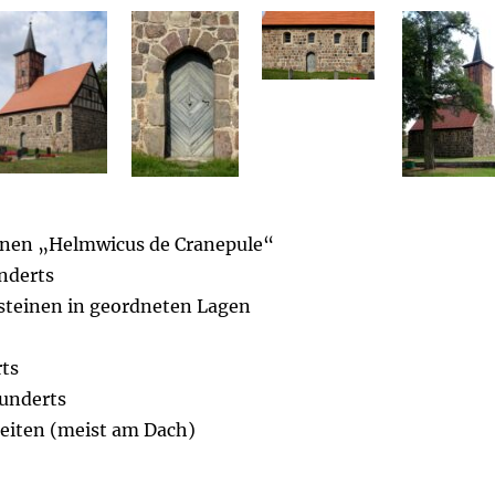
inen „Helmwicus de Cranepule“
underts
teinen in geordneten Lagen
rts
hunderts
beiten (meist am Dach)