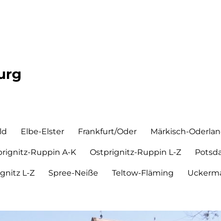
urg
ld
Elbe-Elster
Frankfurt/Oder
Märkisch-Oderla
prignitz-Ruppin A-K
Ostprignitz-Ruppin L-Z
Potsd
ignitz L-Z
Spree-Neiße
Teltow-Fläming
Uckerma