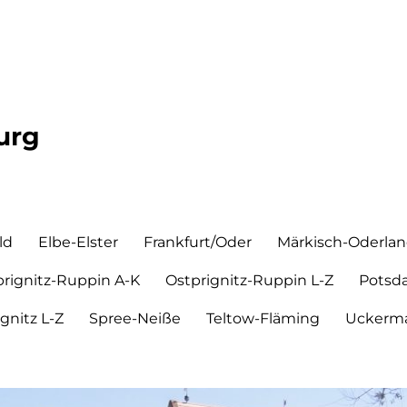
urg
ld
Elbe-Elster
Frankfurt/Oder
Märkisch-Oderla
prignitz-Ruppin A-K
Ostprignitz-Ruppin L-Z
Potsd
ignitz L-Z
Spree-Neiße
Teltow-Fläming
Uckerma