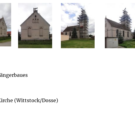
rgängerbaues
Kirche (Wittstock/Dosse)