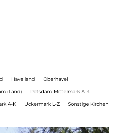
nd
Havelland
Oberhavel
am (Land)
Potsdam-Mittelmark A-K
rk A-K
Uckermark L-Z
Sonstige Kirchen