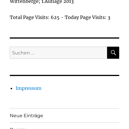
Wittenberge; 1.Auflage 2013
Total Page Visits: 625 - Today Page Visits: 3
SU
Suchen
nach:
Impressum
Neue Einträge