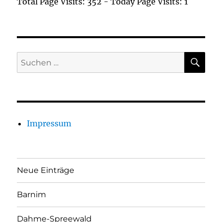
Total Page Visits: 352 - Today Page Visits: 1
SU
Suchen
nach:
Impressum
Neue Einträge
Barnim
Dahme-Spreewald