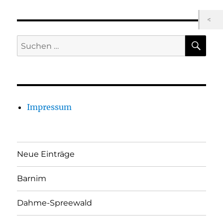
SU
Suchen
nach:
Impressum
Neue Einträge
Barnim
Dahme-Spreewald