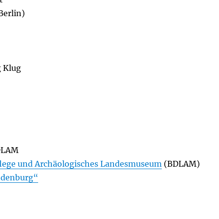
Berlin)
Klug
DLAM
lege und Archäologisches Landesmuseum
(BDLAM)
ndenburg“