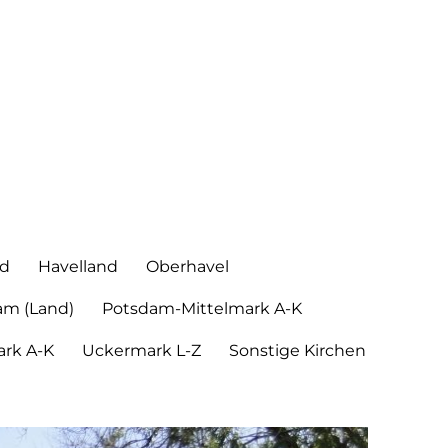
nd
Havelland
Oberhavel
am (Land)
Potsdam-Mittelmark A-K
rk A-K
Uckermark L-Z
Sonstige Kirchen