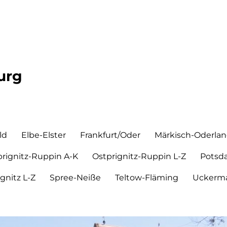
urg
ld
Elbe-Elster
Frankfurt/Oder
Märkisch-Oderla
prignitz-Ruppin A-K
Ostprignitz-Ruppin L-Z
Potsd
ignitz L-Z
Spree-Neiße
Teltow-Fläming
Uckerma