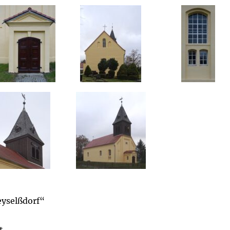
eyselßdorf“
t