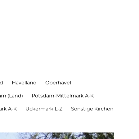
nd
Havelland
Oberhavel
am (Land)
Potsdam-Mittelmark A-K
rk A-K
Uckermark L-Z
Sonstige Kirchen