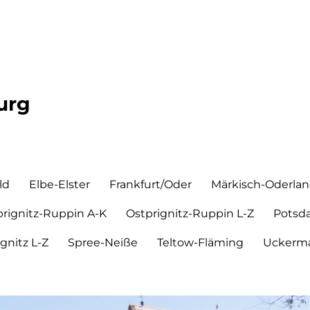
urg
ld
Elbe-Elster
Frankfurt/Oder
Märkisch-Oderla
prignitz-Ruppin A-K
Ostprignitz-Ruppin L-Z
Potsd
ignitz L-Z
Spree-Neiße
Teltow-Fläming
Uckerma