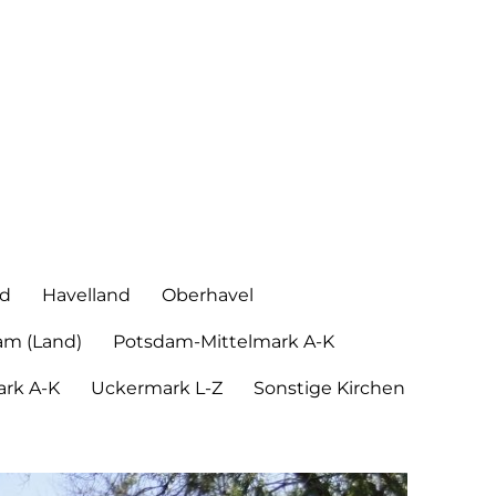
nd
Havelland
Oberhavel
am (Land)
Potsdam-Mittelmark A-K
rk A-K
Uckermark L-Z
Sonstige Kirchen