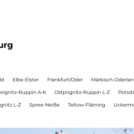
urg
ld
Elbe-Elster
Frankfurt/Oder
Märkisch-Oderla
prignitz-Ruppin A-K
Ostprignitz-Ruppin L-Z
Potsd
ignitz L-Z
Spree-Neiße
Teltow-Fläming
Uckerma