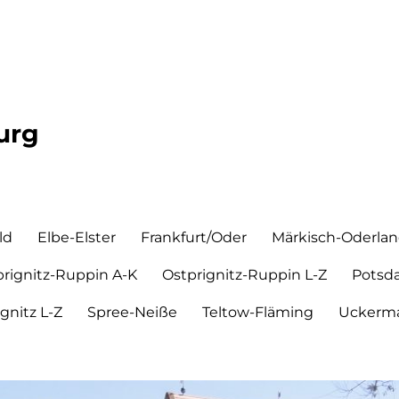
urg
ld
Elbe-Elster
Frankfurt/Oder
Märkisch-Oderla
prignitz-Ruppin A-K
Ostprignitz-Ruppin L-Z
Potsd
ignitz L-Z
Spree-Neiße
Teltow-Fläming
Uckerma