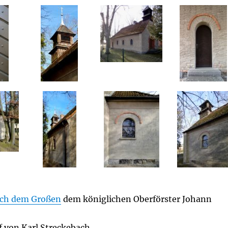
ich dem Großen
dem königlichen Oberförster Johann
f von Karl Streckebach