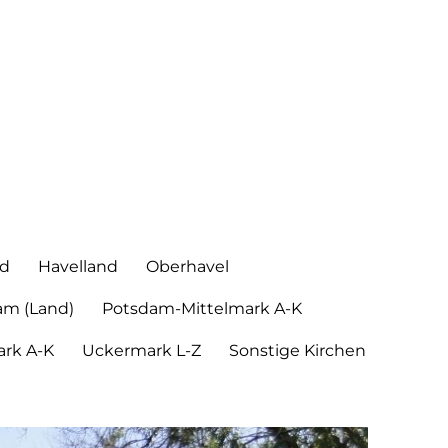
nd
Havelland
Oberhavel
am (Land)
Potsdam-Mittelmark A-K
rk A-K
Uckermark L-Z
Sonstige Kirchen