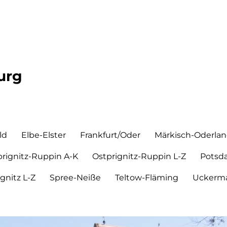
urg
ld
Elbe-Elster
Frankfurt/Oder
Märkisch-Oderla
prignitz-Ruppin A-K
Ostprignitz-Ruppin L-Z
Potsd
ignitz L-Z
Spree-Neiße
Teltow-Fläming
Uckerma