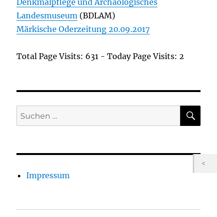
Denkmalpflege und Archäologisches
Landesmuseum
(BDLAM)
Märkische Oderzeitung 20.09.2017
Total Page Visits: 631 - Today Page Visits: 2
SU
Suchen
nach:
Impressum