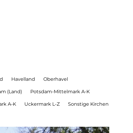
nd
Havelland
Oberhavel
am (Land)
Potsdam-Mittelmark A-K
rk A-K
Uckermark L-Z
Sonstige Kirchen