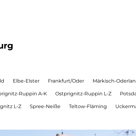
urg
ld
Elbe-Elster
Frankfurt/Oder
Märkisch-Oderla
prignitz-Ruppin A-K
Ostprignitz-Ruppin L-Z
Potsd
ignitz L-Z
Spree-Neiße
Teltow-Fläming
Uckerma