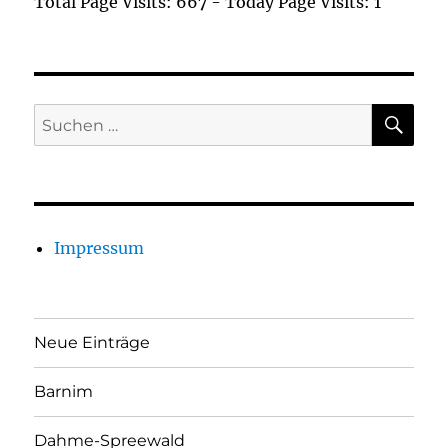
Total Page Visits: 667 - Today Page Visits: 1
SU
Suchen
nach:
Impressum
Neue Einträge
Barnim
Dahme-Spreewald