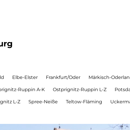
urg
ld
Elbe-Elster
Frankfurt/Oder
Märkisch-Oderla
prignitz-Ruppin A-K
Ostprignitz-Ruppin L-Z
Potsd
ignitz L-Z
Spree-Neiße
Teltow-Fläming
Uckerma