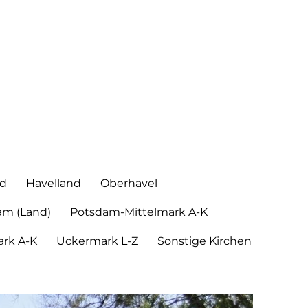
nd
Havelland
Oberhavel
am (Land)
Potsdam-Mittelmark A-K
rk A-K
Uckermark L-Z
Sonstige Kirchen