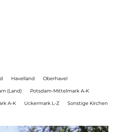
nd
Havelland
Oberhavel
am (Land)
Potsdam-Mittelmark A-K
rk A-K
Uckermark L-Z
Sonstige Kirchen