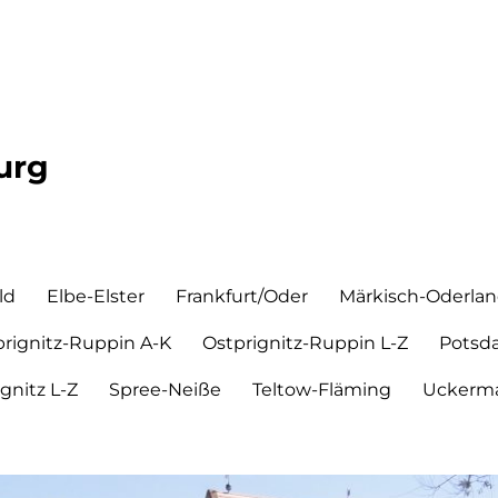
urg
ld
Elbe-Elster
Frankfurt/Oder
Märkisch-Oderla
prignitz-Ruppin A-K
Ostprignitz-Ruppin L-Z
Potsd
ignitz L-Z
Spree-Neiße
Teltow-Fläming
Uckerma