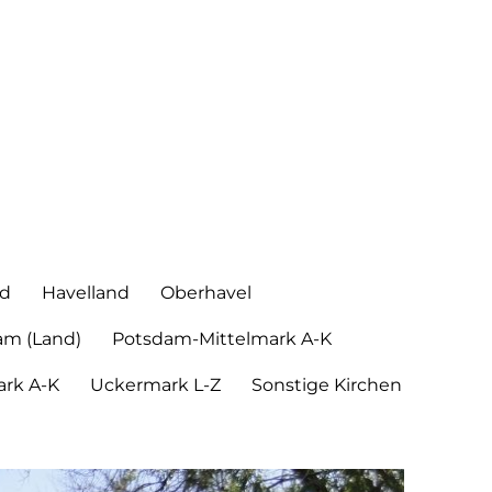
nd
Havelland
Oberhavel
am (Land)
Potsdam-Mittelmark A-K
rk A-K
Uckermark L-Z
Sonstige Kirchen