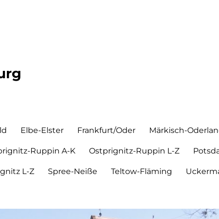
urg
ld
Elbe-Elster
Frankfurt/Oder
Märkisch-Oderla
prignitz-Ruppin A-K
Ostprignitz-Ruppin L-Z
Potsd
ignitz L-Z
Spree-Neiße
Teltow-Fläming
Uckerma