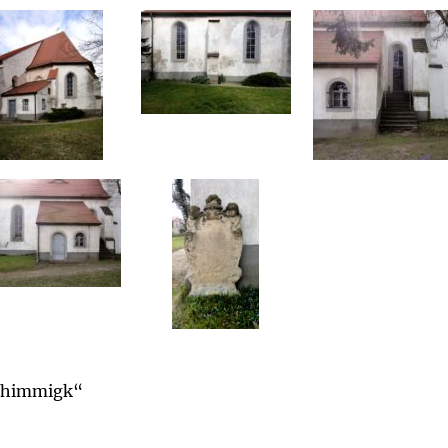
„Thimmigk“