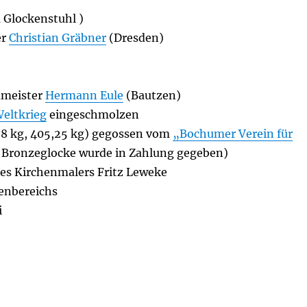
 Glockenstuhl )
er
Christian Gräbner
(Dresden)
umeister
Hermann Eule
(Bautzen)
Weltkrieg
eingeschmolzen
728 kg, 405,25 kg) gegossen vom
„Bochumer Verein für
te Bronzeglocke wurde in Zahlung gegeben)
des Kirchenmalers Fritz Leweke
enbereichs
i