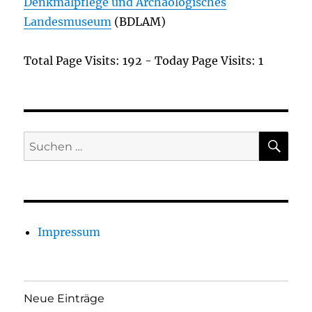
Denkmalpflege und Archäologisches
Landesmuseum
(BDLAM)
Total Page Visits: 192 - Today Page Visits: 1
SU
Suchen
nach:
Impressum
Neue Einträge