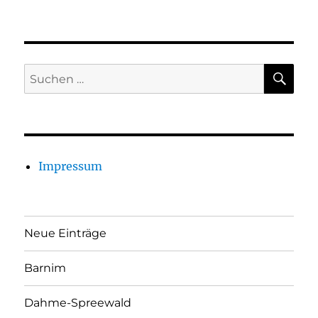
SU
Suchen
nach:
Impressum
Neue Einträge
Barnim
Dahme-Spreewald