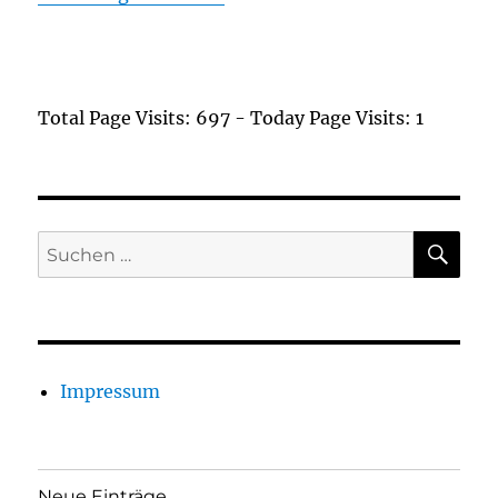
Total Page Visits: 697 - Today Page Visits: 1
SU
Suchen
nach:
Impressum
Neue Einträge